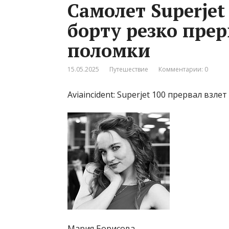
Самолет Superjet
борту резко прер
поломки
15.05.2025
Путешествие
Комментарии: 0
Aviaincident: Superjet 100 прервал взле
Мария Борисова