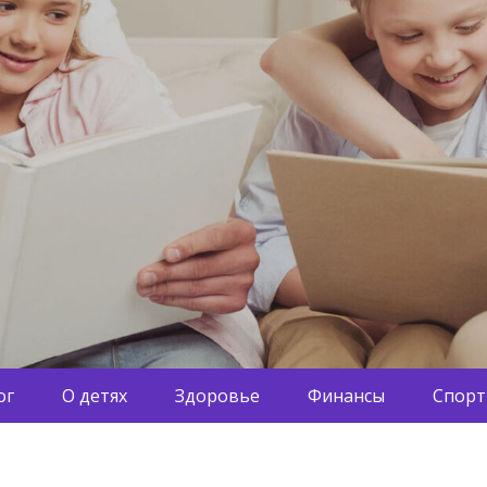
ог
О детях
Здоровье
Финансы
Спорт