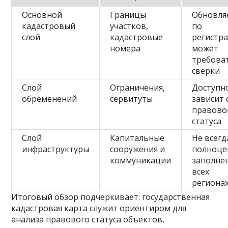
Основной
Границы
Обновля
кадастровый
участков,
по
слой
кадастровые
регистра
номера
может
требова
сверки
Слой
Ограничения,
Доступн
обременений
сервитуты
зависит 
правово
статуса
Слой
Капитальные
Не всегд
инфраструктуры
сооружения и
полноце
коммуникации
заполне
всех
региона
Итоговый обзор подчеркивает: государственная
кадастровая карта служит ориентиром для
анализа правового статуса объектов,