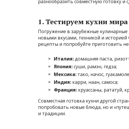
разнообразить совместную готовку и с
1. Тестируем кухни мира
Погружение в зарубежные кулинарные 
новыми вкусами, техникой и историей 
рецепты и попробуйте приготовить не
Италия:
домашняя паста, ризотт
Япония:
суши, рамэн, гёдза;
Мексика:
тако, начос, гуакамоле
Индия:
карри, наан, самоса;
Франция:
круассаны, рататуй, к
Совместная готовка кухни другой стр
попробовать новые блюда, но и «путеш
и традиции.