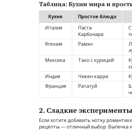
Таблица: Кухни мира и прост
Кухня
Простое блюдо
Италия
Паста
С
Карбонара
п
Япония
Рамэн
Л
л
Мексика
Тако с курицей
К
с
Индия
Чикен карри
К
Франция
Рататуй
Б
ч
2. Сладкие эксперимент
Если хотите добавить нотку романтики
рецепты — отличный выбор. Выпечка и