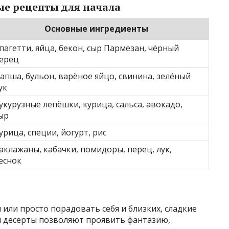
ые рецепты для начала
Основные ингредиенты
пагетти, яйца, бекон, сыр Пармезан, чёрный
ерец
апша, бульон, варёное яйцо, свинина, зелёный
ук
укурузные лепёшки, курица, сальса, авокадо,
ыр
урица, специи, йогурт, рис
аклажаны, кабачки, помидоры, перец, лук,
еснок
ы
 или просто порадовать себя и близких, сладкие
 десерты позволяют проявить фантазию,