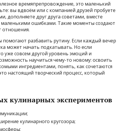
полезное времяпрепровождение, это маленький
ьте: вы вдвоём или с компанией друзей пробуете
и, дополняете друг друга советами, вместе
ад маленькими ошибками. Такие моменты создают
т отношения.
ы помогают разбавить рутину. Если каждый вечер
ука может начать подкатывать. Но если
о уже совсем другой уровень эмоций и
возможность научиться чему-то новому: освоить
комыми ингредиентами, понять, как сочетаются
это настоящий творческий процесс, который
ых кулинарных экспериментов
ммуникации;
ирение кулинарного кругозора;
мосферы;