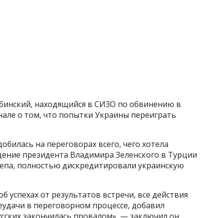
бинский, находящийся в СИЗО по обвинению в
анале о том, что попытки Украины переиграть
добилась на переговорах всего, чего хотела
едение президента Владимира Зеленского в Турции
депа, полностью дискредитировали украинскую
б успехах от результатов встречи, все действия
еудачи в переговорном процессе, добавил
усских закончилась провалом», — заключил он.