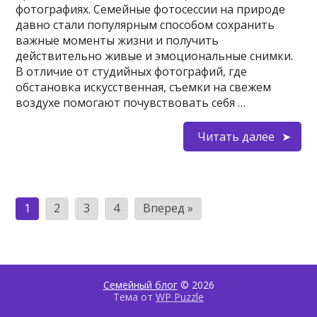
фотографиях. Семейные фотосессии на природе
давно стали популярным способом сохранить
важные моменты жизни и получить
действительно живые и эмоциональные снимки.
В отличие от студийных фотографий, где
обстановка искусственная, съемки на свежем
воздухе помогают почувствовать себя …
Читать далее
Пагинация
1
2
3
4
Вперед »
записей
Семейный блог
© 2026
Тема от
WP Puzzle