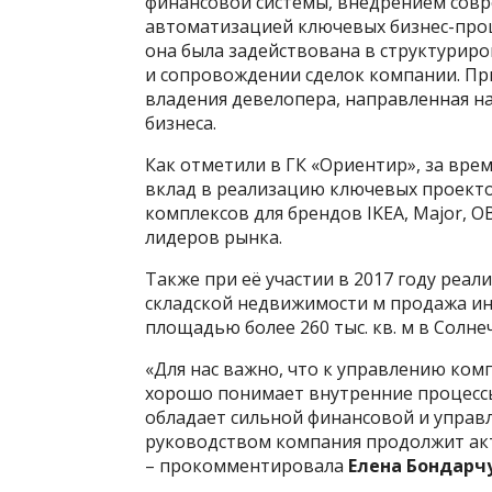
финансовой системы, внедрением сов
автоматизацией ключевых бизнес-проц
она была задействована в структурир
и сопровождении сделок компании. Пр
владения девелопера, направленная н
бизнеса.
Как отметили в ГК «Ориентир», за вре
вклад в реализацию ключевых проекто
комплексов для брендов IKEA, Major, OB
лидеров рынка.
Также при её участии в 2017 году реал
складской недвижимости м продажа ин
площадью более 260 тыс. кв. м в Солн
«Для нас важно, что к управлению ко
хорошо понимает внутренние процессы
обладает сильной финансовой и управл
руководством компания продолжит ак
– прокомментировала
Елена Бондарч