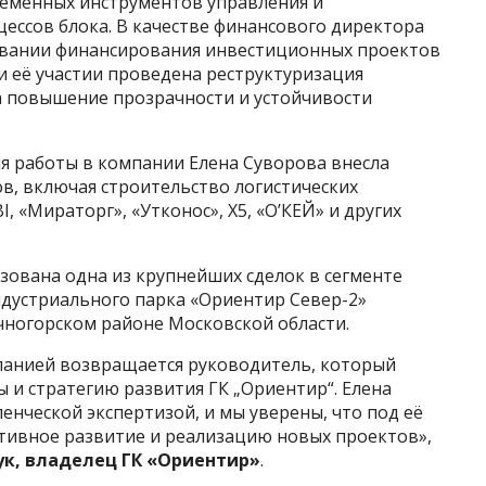
ременных инструментов управления и
ессов блока. В качестве финансового директора
овании финансирования инвестиционных проектов
и её участии проведена реструктуризация
а повышение прозрачности и устойчивости
мя работы в компании Елена Суворова внесла
в, включая строительство логистических
I, «Мираторг», «Утконос», X5, «О’КЕЙ» и других
изована одна из крупнейших сделок в сегменте
дустриального парка «Ориентир Север-2»
ечногорском районе Московской области.
мпанией возвращается руководитель, который
 и стратегию развития ГК „Ориентир“. Елена
енческой экспертизой, и мы уверены, что под её
тивное развитие и реализацию новых проектов»,
ук, владелец ГК «Ориентир»
.