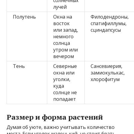
солнечных
лучей
Полутень
Окна на
Филодендроны,
восток
спатифиллумы,
или запад,
сциндапсусы
немного
солнца
утром или
вечером
Тень
Северные
Сансевиерия,
окна или
замиокулькас,
уголки,
хлорофитум
куда
солнце не
попадает
Размер и форма растений
Думая об уюте, важно учитывать количество
места. Если уголок маленький, не стоит брать