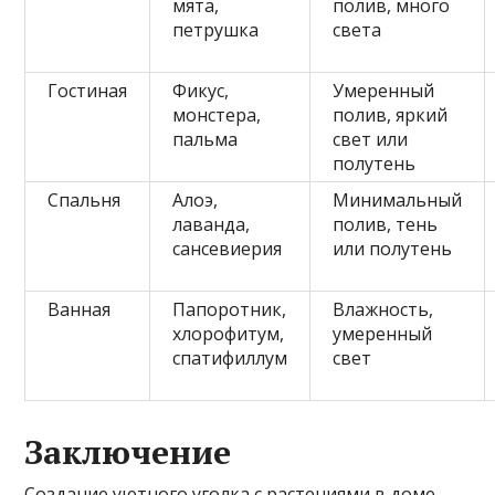
мята,
полив, много
петрушка
света
Гостиная
Фикус,
Умеренный
монстера,
полив, яркий
пальма
свет или
полутень
Спальня
Алоэ,
Минимальный
лаванда,
полив, тень
сансевиерия
или полутень
Ванная
Папоротник,
Влажность,
хлорофитум,
умеренный
спатифиллум
свет
Заключение
Создание уютного уголка с растениями в доме –