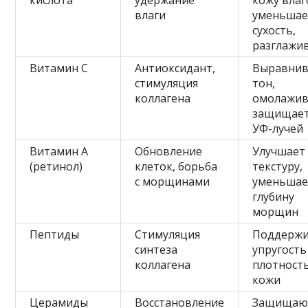
кислота
удержание
кожу влаг
влаги
уменьшае
сухость,
разглажи
Витамин С
Антиоксидант,
Выравнив
стимуляция
тон,
коллагена
омолажив
защищает
УФ-лучей
Витамин А
Обновление
Улучшает
(ретинол)
клеток, борьба
текстуру,
с морщинами
уменьшае
глубину
морщин
Пептиды
Стимуляция
Поддерж
синтеза
упругость
коллагена
плотност
кожи
Церамиды
Восстановление
Защищаю