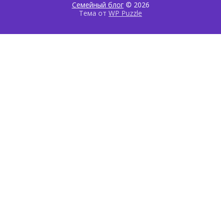
Семейный блог
© 2026
Тема от
WP Puzzle