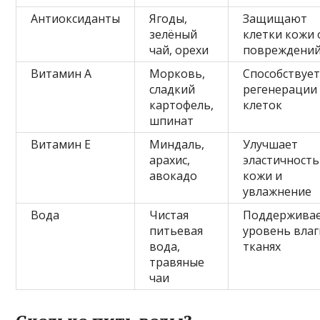
Антиоксиданты
Ягоды,
Защищают
зелёный
клетки кожи 
чай, орехи
повреждени
Витамин А
Морковь,
Способствуе
сладкий
регенерации
картофель,
клеток
шпинат
Витамин Е
Миндаль,
Улучшает
арахис,
эластичность
авокадо
кожи и
увлажнение
Вода
Чистая
Поддержива
питьевая
уровень влаг
вода,
тканях
травяные
чаи