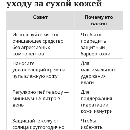
уходу за сухой кожей
Совет
Почему это
важно
Используйте мягкое
Чтобы не
очищающее средство
повредить
без агрессивных
защитный
компонентов
барьер кожи
Наносите
Для
увлажняющий крем на
максимального
чуть влажную кожу
удержания
влаги
Регулярно пейте воду —
Для
минимум 1,5 литра в
поддержания
день
гидратации
кожи изнутри
Защищайте кожу от
Чтобы
солнца круглогодично
избежать