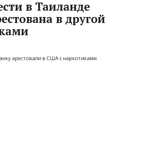
ести в Таиланде
естована в другой
иками
танку арестовали в США с наркотиками