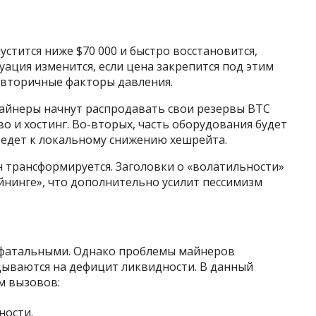
стится ниже $70 000 и быстро восстановится,
уация изменится, если цена закрепится под этим
у вторичные факторы давления.
айнеры начнут распродавать свои резервы BTC
о и хостинг. Во-вторых, часть оборудования будет
ведет к локальному снижению хешрейта.
 трансформируется. Заголовки о «волатильности»
йнинге», что дополнительно усилит пессимизм
я фатальными. Однако проблемы майнеров
дываются на дефицит ликвидности. В данный
м вызовов:
ности.