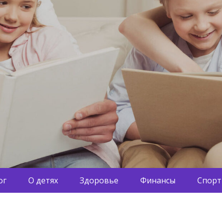
ог
О детях
Здоровье
Финансы
Спорт