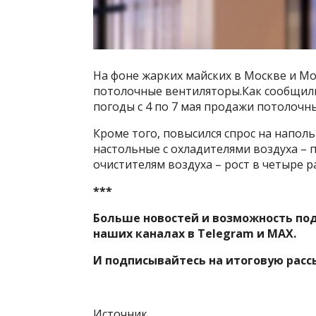
На фоне жарких майских в Москве и Мо
потолочные вентиляторы.Как сообщили 
погоды с 4 по 7 мая продажи потолочны
Кроме того, повысился спрос на напол
настольные с охладителями воздуха – п
очистителям воздуха – рост в четыре р
***
Больше новостей и возможность по
наших каналах в
Telegram
и
MAX
.
И
подписывайтесь
на итоговую расс
Источник