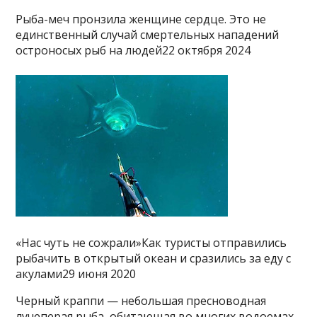
Рыба-меч пронзила женщине сердце. Это не
единственный случай смертельных нападений
остроносых рыб на людей22 октября 2024
«Нас чуть не сожрали»Как туристы отправились
рыбачить в открытый океан и сразились за еду с
акулами29 июня 2020
Черный краппи — небольшая пресноводная
лучеперая рыба, обитающая во многих водоемах