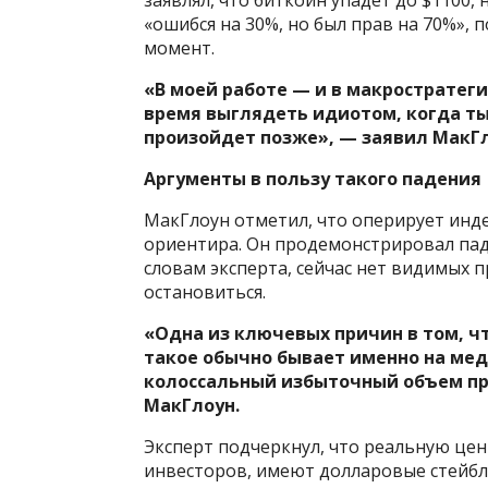
заявлял, что биткоин упадет до $1100,
«ошибся на 30%, но был прав на 70%», 
момент.
«В моей работе — и в макростратег
время выглядеть идиотом, когда ты
произойдет позже», — заявил МакГл
Аргументы в пользу такого падения
МакГлоун отметил, что оперирует индек
ориентира. Он продемонстрировал паден
словам эксперта, сейчас нет видимых 
остановиться.
«Одна из ключевых причин в том, чт
такое обычно бывает именно на ме
колоссальный избыточный объем п
МакГлоун.
Эксперт подчеркнул, что реальную цен
инвесторов, имеют долларовые стейбл