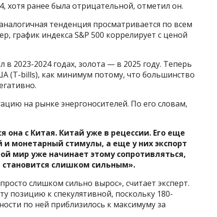
4, хотя ранее была отрицательной, отметил он.
 аналогичная тенденция просматривается по всем
р, график индекса S&P 500 коррелирует с ценой
 в 2023-2024 годах, золота — в 2025 году. Теперь
А (T-bills), как минимум потому, что большинство
егативно.
ацию на рынке энергоносителей. По его словам,
я она с Китая. Китай уже в рецессии. Его еще
 и монетарный стимулы, а еще у них экспорт
ной мир уже начинает этому сопротивляться,
 становится слишком сильным».
 «просто слишком сильно вырос», считает эксперт.
ту позицию к спекулятивной, поскольку 180-
ости по ней приблизилось к максимуму за