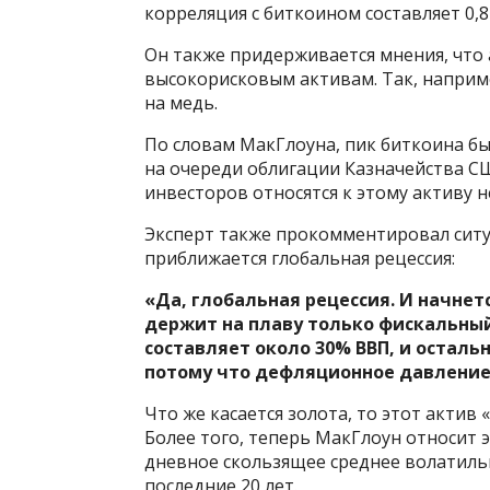
корреляция с биткоином составляет 0,8
Он также придерживается мнения, что
высокорисковым активам. Так, наприме
на медь.
По словам МакГлоуна, пик биткоина был
на очереди облигации Казначейства СШ
инвесторов относятся к этому активу н
Эксперт также прокомментировал ситу
приближается глобальная рецессия:
«Да, глобальная рецессия. И начнетс
держит на плаву только фискальный
составляет около 30% ВВП, и осталь
потому что дефляционное давление
Что же касается золота, то этот актив
Более того, теперь МакГлоун относит э
дневное скользящее среднее волатильн
последние 20 лет.