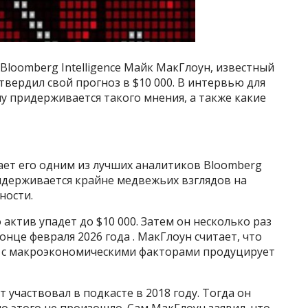
loomberg Intelligence Майк МакГлоун, известный
вердил свой прогноз в $10 000. В интервью для
ему придерживается такого мнения, а также какие
тает его одним из лучших аналитиков Bloomberg
придерживается крайне медвежьих взглядов на
ности.
о актив упадет до $10 000. Затем он несколько раз
онце февраля 2026 года . МакГлоун считает, что
е с макроэкономическими факторами продуцирует
 участвовал в подкасте в 2018 году. Тогда он