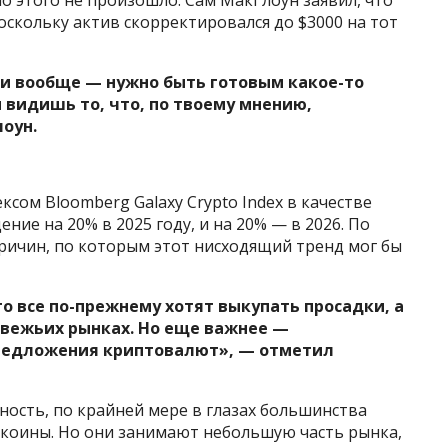
 но этого не произошло. Сам МакГлоун заявил, что
поскольку актив скорректировался до $3000 на тот
ии вообще — нужно быть готовым какое-то
 видишь то, что, по твоему мнению,
оун.
сом Bloomberg Galaxy Crypto Index в качестве
ие на 20% в 2025 году, и на 20% — в 2026. По
причин, по которым этот нисходящий тренд мог бы
о все по-прежнему хотят выкупать просадки, а
двежьих рынках. Но еще важнее —
редложения криптовалют», — отметил
ность, по крайней мере в глазах большинства
коины. Но они занимают небольшую часть рынка,