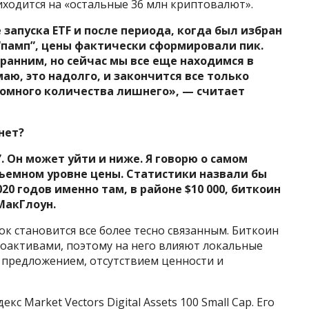
иходится на «остальные 36 млн криптовалют».
 запуска ETF и после периода, когда был избран
памп”, цены фактически сформировали пик.
 ранним, но сейчас мы все еще находимся в
аю, это надолго, и закончится все только
громного количества лишнего», — считает
нет?
”. Он может уйти и ниже. Я говорю о самом
ъемном уровне цены. Статистики назвали бы
020 годов именно там, в районе $10 000, биткоин
МакГлоун.
ок становится все более тесно связанным. Биткоин
тоактивами, поэтому на него влияют локальные
предложением, отсутствием ценности и
с Market Vectors Digital Assets 100 Small Cap. Его