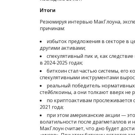
Итоги
Резюмируя интервью МакГлоуна, экспе
причинам:
избыток предложения в секторе в ц
другими активами;
спекулятивный пик и, как следстви
в 2024-2025 годах;
биткоин стал частью системы, его 
спекулятивными инструментами вырос
реальный победитель нормативных
стейблкоины, а они толкают вверх не ры
по криптоактивам прослеживается 
2021 года;
при этом американские акции — эт
волатильности после драгметаллов и н
МакГлоун считает, что дно будет достиг