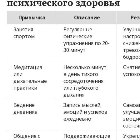
психического здоровья
Привычка
Описание
Рез
Занятия
Регулярные
Улучш
спортом
физические
настро
упражнения по 20-
сниже
30 минут
трево
бодро
Медитация
Несколько минут
Снятие
или
в день тихого
успоко
дыхательные
сосредоточения
практики
или глубокого
дыхания
Ведение
Запись мыслей,
Самоа
дневника
эмоций и успехов
улучш
ежедневно
эмоци
состоя
Общение с
Поддерживающие
Укреп