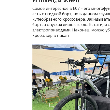
И швец, и жнец
Самое интересное в Е07 – его многофун
есть откидной борт, но в данном случа
купеобразного кроссовера. Закидыват
борт, а опуская лишь стекло. Кстати, и 
электроприводами. Наконец, можно уб
кроссовер в пикап.