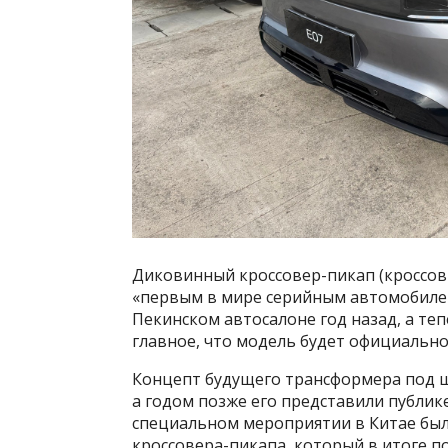
Диковинный кроссовер-пикап (кроссов
«первым в мире серийным автомобиле
Пекинском автосалоне год назад, а те
главное, что модель будет официально
Концепт будущего трансформера под ш
а годом позже его представили публик
специальном мероприятии в Китае бы
кроссовера-пикапа, который в итоге п