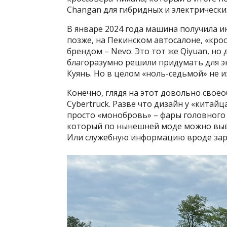
Changan для гибридных и электрическ
В январе 2024 года машина получила ин
позже, на Пекинском автосалоне, «кро
брендом – Nevo. Это тот же Qiyuan, но
благоразумно решили придумать для эк
Куянь. Но в целом «ноль-седьмой» не и
Конечно, глядя на этот довольно свое
Cybertruck. Разве что дизайн у «китай
просто «монобровь» – фары головного
который по нынешней моде можно выво
Или служебную информацию вроде зар