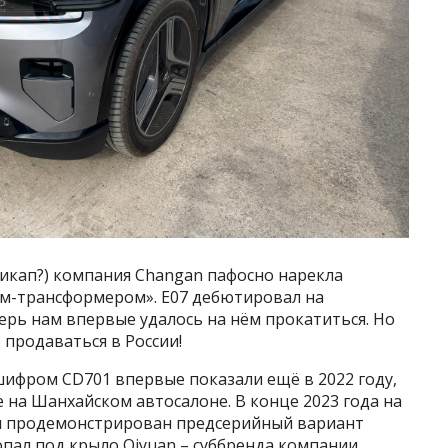
икап?) компания Changan пафосно нарекла
м-трансформером». Е07 дебютировал на
перь нам впервые удалось на нём прокатиться. Но
 продаваться в России!
ифром CD701 впервые показали ещё в 2022 году,
е на Шанхайском автосалоне. В конце 2023 года на
л продемонстрирован предсерийный вариант
опал под крыло Qiyuan – суббренда компании