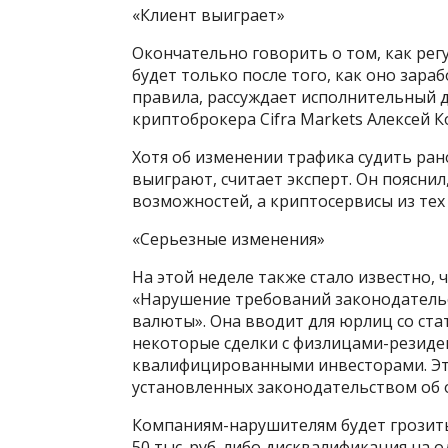
«Клиент выиграет»
Окончательно говорить о том, как ре
будет только после того, как оно зара
правила, рассуждает исполнительный 
криптоброкера Cifra Markets Алексей К
Хотя об изменении трафика судить рано
выиграют, считает эксперт. Он пояснил
возможностей, а криптосервисы из тех 
«Серьезные изменения»
На этой неделе также стало известно,
«Нарушение требований законодател
валюты». Она вводит для юрлиц со ст
некоторые сделки с физлицами-резиде
квалифицированными инвесторами. Эт
установленных законодательством об
Компаниям-нарушителям будет грозить
50 тыс. руб. либо дисквалификация на 