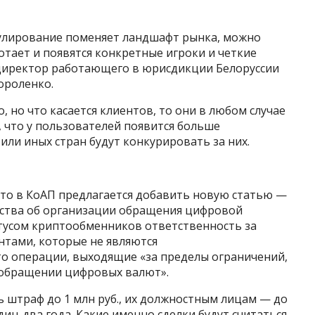
гулирование поменяет ландшафт рынка, можно
ботает и появятся конкретные игроки и четкие
директор работающего в юрисдикции Белоруссии
ороленко.
, но что касается клиентов, то они в любом случае
, что у пользователей появится больше
или иных стран будут конкурировать за них.
 что в КоАП предлагается добавить новую статью —
ьства об организации обращения цифровой
атусом криптообменников ответственность за
нтами, которые не являются
о операции, выходящие «за пределы ограничений,
 обращении цифровых валют».
 штраф до 1 млн руб., их должностным лицам — до
один-два года. Какие именно сделки будут считаться