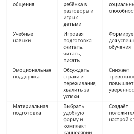
общения
ребёнка в
социальн
разговоры и
способнос
игры с
детьми
Учебные
Игровая
Формирует
навыки
подготовка:
для успеш
считать,
обучения
читать,
писать
Эмоциональная
Обсуждать
Снижает
поддержка
страхи и
тревожнос
переживания,
повышает
хвалить за
увереннос
успехи
Материальная
Выбрать
Создаёт
подготовка
удобную
положите
форму и
настрой к
комплект
канцелярии