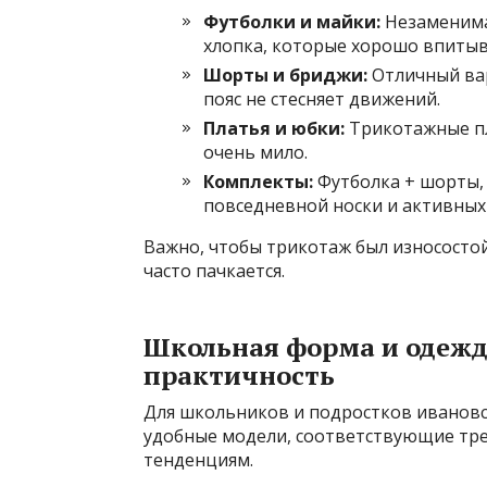
Футболки и майки:
Незаменима
хлопка, которые хорошо впитыв
Шорты и бриджи:
Отличный вар
пояс не стесняет движений.
Платья и юбки:
Трикотажные пл
очень мило.
Комплекты:
Футболка + шорты,
повседневной носки и активных 
Важно, чтобы трикотаж был износостойк
часто пачкается.
Школьная форма и одежда
практичность
Для школьников и подростков ивановс
удобные модели, соответствующие т
тенденциям.