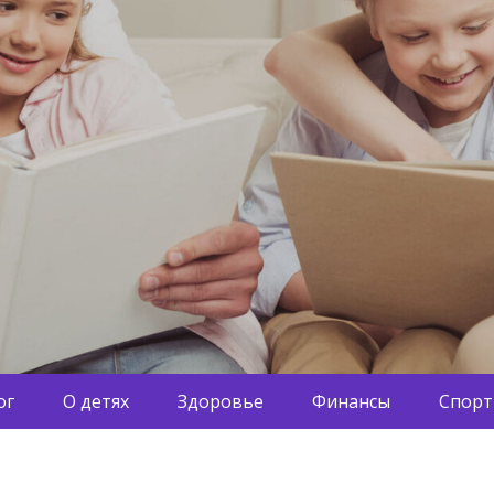
ог
О детях
Здоровье
Финансы
Спорт