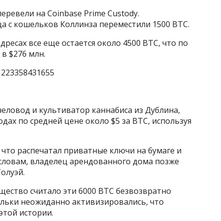
перевели на Coinbase Prime Custody.
ца с кошельков Коллинза переместили 1500 BTC.
дресах все еще остается около 4500 BTC, что по
в $276 млн.
81223358431655
еловод и культиватор каннабиса из Дублина,
одах по средней цене около $5 за BTC, используя
, что распечатал приватные ключи на бумаге и
о словам, владелец арендованного дома позже
Голуэй.
щество считало эти 6000 BTC безвозвратно
ельки неожиданно активизировались, что
этой истории.