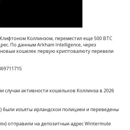
с Клифтоном Коллинзом, переместил еще 500 BTC
ес. По данным Arkham Intelligence, через
а новыи кошелек первую криптовалюту перевели
1869711715
ии случаи активности кошельков Коллинза в 2026
лн) были изъяты ирландскои полициеи и переведены
млн) отправили на депозитныи адрес Wintermute