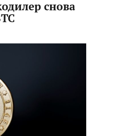
одилер снова
BTC