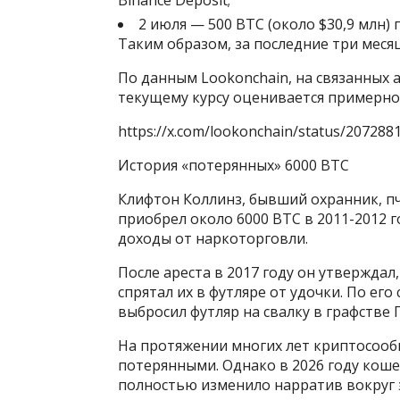
2 июля — 500 BTC (около $30,9 млн) 
Таким образом, за последние три меся
По данным Lookonchain, на связанных а
текущему курсу оценивается примерно 
https://x.com/lookonchain/status/20728
История «потерянных» 6000 BTC
Клифтон Коллинз, бывший охранник, пч
приобрел около 6000 BTC в 2011-2012 г
доходы от наркоторговли.
После ареста в 2017 году он утверждал
спрятал их в футляре от удочки. По ег
выбросил футляр на свалку в графстве 
На протяжении многих лет криптосооб
потерянными. Однако в 2026 году кош
полностью изменило нарратив вокруг 