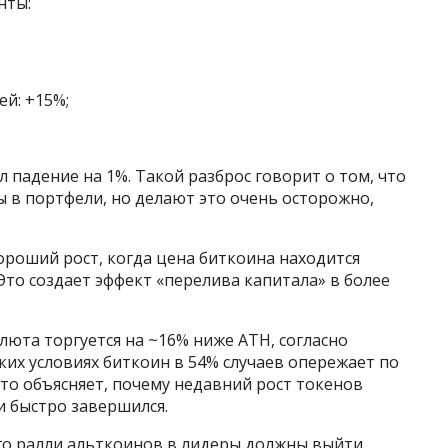
нты:
ей: +15%;
 падение на 1%. Такой разброс говорит о том, что
 в портфели, но делают это очень осторожно,
роший рост, когда цена биткоина находится
Это создает эффект «перелива капитала» в более
юта торгуется на ~16% ниже ATH, согласно
аких условиях биткоин в 54% случаев опережает по
то объясняет, почему недавний рост токенов
 и быстро завершился.
ого ралли альткоинов в лидеры должны выйти