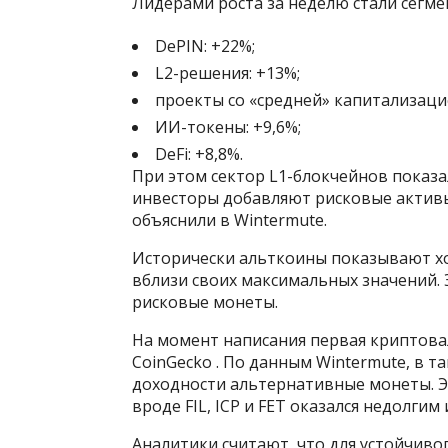
Лидерами роста за неделю стали сегме
DePIN: +22%;
L2-решения: +13%;
проекты со «средней» капитализаци
ИИ-токены: +9,6%;
DeFi: +8,8%.
При этом сектор L1-блокчейнов показал
инвесторы добавляют рисковые активы
объяснили в Wintermute.
Исторически альткоины показывают хо
вблизи своих максимальных значений. 
рисковые монеты.
На момент написания первая криптовал
CoinGecko . По данным Wintermute, в т
доходности альтернативные монеты. Э
вроде FIL, ICP и FET оказался недолгим
Аналитики считают, что для устойчив