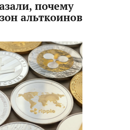
азали, почему
езон альткоинов