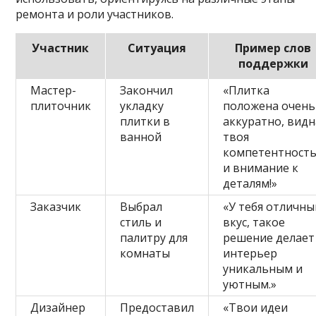
ремонта и роли участников.
Участник
Ситуация
Пример слов
поддержки
Мастер-
Закончил
«Плитка
плиточник
укладку
положена очень
плитки в
аккуратно, видн
ванной
твоя
компетентност
и внимание к
деталям!»
Заказчик
Выбрал
«У тебя отличны
стиль и
вкус, такое
палитру для
решение делает
комнаты
интерьер
уникальным и
уютным.»
Дизайнер
Предоставил
«Твои идеи