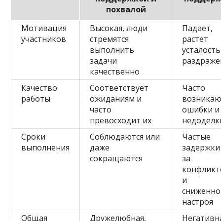
похвалой
Мотивация
Высокая, люди
Падает,
участников
стремятся
растет
выполнить
усталость
задачи
раздраже
качественно
Качество
Соответствует
Часто
работы
ожиданиям и
возника
часто
ошибки и
превосходит их
недоделк
Сроки
Соблюдаются или
Частые
выполнения
даже
задержки
сокращаются
за
конфликт
и
сниженно
настроя
Общая
Дружелюбная,
Негативн