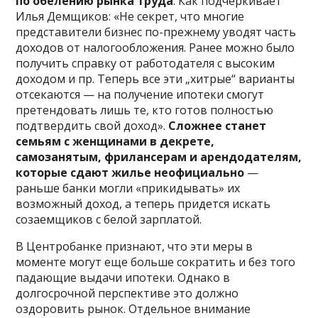
по обелению рынка труда
. Как подчеркивает
Илья Демщиков: «Не секрет, что многие
представители бизнес по-прежнему уводят часть
доходов от налогообложения. Ранее можно было
получить справку от работодателя с высоким
доходом и пр. Теперь все эти „хитрые“ варианты
отсекаются — на получение ипотеки смогут
претендовать лишь те, кто готов полностью
подтвердить свой доход».
Сложнее станет
семьям с женщинами в декрете,
самозанятым, фрилансерам и арендодателям,
которые сдают жилье неофициально
—
раньше банки могли «прикидывать» их
возможный доход, а теперь придется искать
созаемщиков с белой зарплатой.
В Центробанке признают, что эти меры в
моменте могут еще больше сократить и без того
падающие выдачи ипотеки. Однако в
долгосрочной перспективе это должно
оздоровить рынок. Отдельное внимание