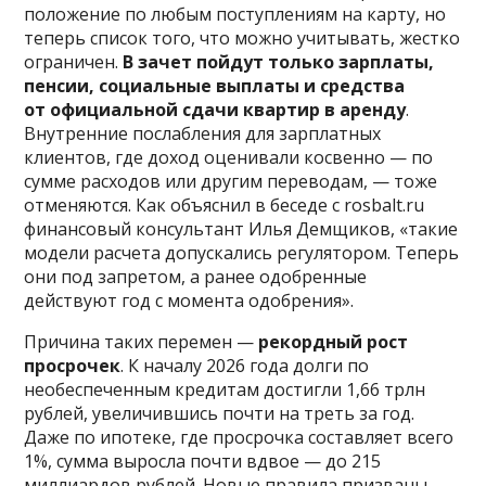
положение по любым поступлениям на карту, но
теперь список того, что можно учитывать, жестко
ограничен.
В зачет пойдут только зарплаты,
пенсии, социальные выплаты и средства
от официальной сдачи квартир в аренду
.
Внутренние послабления для зарплатных
клиентов, где доход оценивали косвенно — по
сумме расходов или другим переводам, — тоже
отменяются. Как объяснил в беседе с rosbalt.ru
финансовый консультант Илья Демщиков, «такие
модели расчета допускались регулятором. Теперь
они под запретом, а ранее одобренные
действуют год с момента одобрения».
Причина таких перемен —
рекордный рост
просрочек
. К началу 2026 года долги по
необеспеченным кредитам достигли 1,66 трлн
рублей, увеличившись почти на треть за год.
Даже по ипотеке, где просрочка составляет всего
1%, сумма выросла почти вдвое — до 215
миллиардов рублей. Новые правила призваны