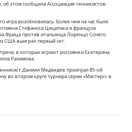
, об этом сообщила Ассоциация теннисистов-
его игра возобновилась. Более чем на час были
ртсмена Стефаноса Циципаса и француза
ра Фрица против итальянца Лоренцо Сонего.
из США выиграл первый сет.
стречи, в которых играют россиянки Екатерина
илла Рахимова.
 теннисист Даниил Медведев проиграл 85-ой
ну во втором круге турнира серии «Мастерс» в