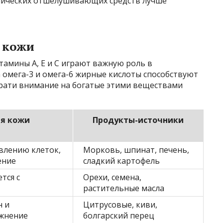
анических отшелушивающих средств лучше
 кожи
тамины А, Е и С играют важную роль в
а омега-3 и омега-6 жирные кислоты способствуют
рати внимание на богатые этими веществами
ля кожи
Продукты-источники
влению клеток,
Морковь, шпинат, печень,
ение
сладкий картофель
тся с
Орехи, семена,
растительные масла
н и
Цитрусовые, киви,
ажнение
болгарский перец