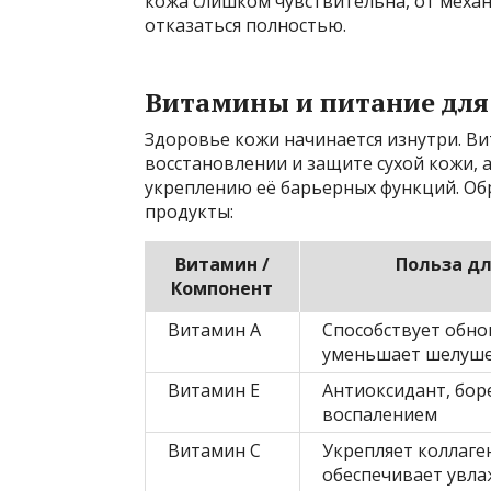
кожа слишком чувствительна, от мех
отказаться полностью.
Витамины и питание для
Здоровье кожи начинается изнутри. Ви
восстановлении и защите сухой кожи, 
укреплению её барьерных функций. Об
продукты:
Витамин /
Польза д
Компонент
Витамин А
Способствует обно
уменьшает шелуш
Витамин Е
Антиоксидант, боре
воспалением
Витамин С
Укрепляет коллаге
обеспечивает увл