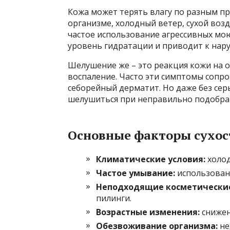
Кожа может терять влагу по разным п
организме, холодный ветер, сухой воз
частое использование агрессивных мою
уровень гидратации и приводит к нар
Шелушение же – это реакция кожи на 
воспаление. Часто эти симптомы сопро
себорейный дерматит. Но даже без се
шелушиться при неправильно подобран
Основные факторы сухос
Климатические условия:
холод
Частое умывание:
использован
Неподходящие косметические
пилинги.
Возрастные изменения:
снижен
Обезвоживание организма:
не