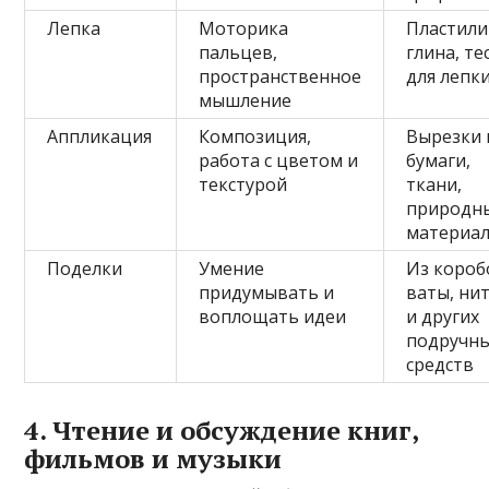
Лепка
Моторика
Пластили
пальцев,
глина, те
пространственное
для лепк
мышление
Аппликация
Композиция,
Вырезки 
работа с цветом и
бумаги,
текстурой
ткани,
природн
материа
Поделки
Умение
Из короб
придумывать и
ваты, ни
воплощать идеи
и других
подручн
средств
4. Чтение и обсуждение книг,
фильмов и музыки