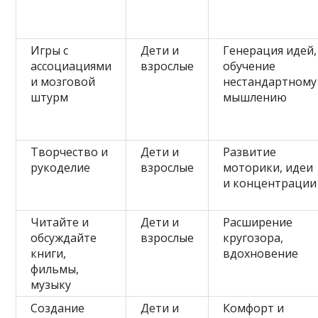
Игры с
Дети и
Генерация идей,
ассоциациями
взрослые
обучение
и мозговой
нестандартному
штурм
мышлению
Творчество и
Дети и
Развитие
рукоделие
взрослые
моторики, идеи
и концентрации
Читайте и
Дети и
Расширение
обсуждайте
взрослые
кругозора,
книги,
вдохновение
фильмы,
музыку
Создание
Дети и
Комфорт и