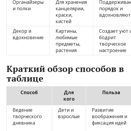
Органайзеры
Для хранения
Поддержива
и полки
канцелярии,
порядок и
краски,
вдохновляют
кистей
Декор и
Картины,
Создает уют 
вдохновение
любимые
бодрит
предметы,
творческое
растения
настроение
Краткий обзор способов в
таблице
Способ
Для
Польза
кого
Ведение
Дети и
Развитие
творческого
взрослые
воображения и
дневника
фиксация идей