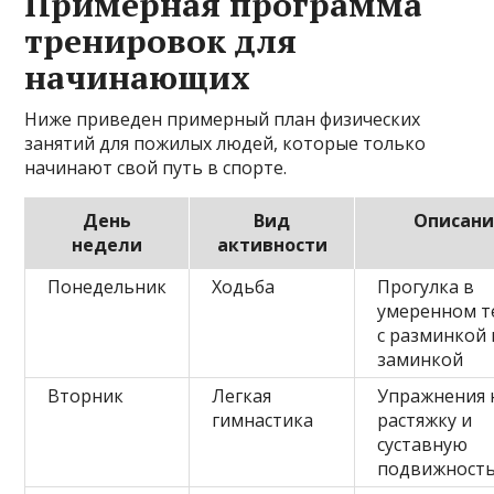
Примерная программа
тренировок для
начинающих
Ниже приведен примерный план физических
занятий для пожилых людей, которые только
начинают свой путь в спорте.
День
Вид
Описани
недели
активности
Понедельник
Ходьба
Прогулка в
умеренном т
с разминкой 
заминкой
Вторник
Легкая
Упражнения 
гимнастика
растяжку и
суставную
подвижност