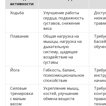
активности
Ходьба
Улучшение работы
Досту
сердца, подвижность
низка
суставов, снижение
травм
веса
Плавание
Общая нагрузка на
Требу
мышцы, нагрузка на
бассей
дыхательную
обуче
систему, щадящее
воздействие на
суставы
Йога
Гибкость, баланс,
Требу
психоэмоциональное
инстр
спокойствие
начи
Силовые
Укрепление мышц,
Требу
тренировки
костей, улучшение
контр
с малым
обмена веществ
прави
весом
техни