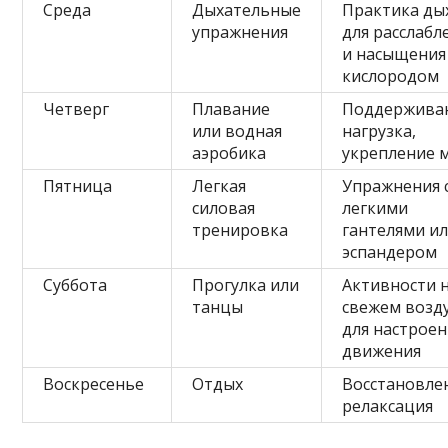
Среда
Дыхательные
Практика ды
упражнения
для расслабл
и насыщения
кислородом
Четверг
Плавание
Поддержив
или водная
нагрузка,
аэробика
укрепление
Пятница
Легкая
Упражнения 
силовая
легкими
тренировка
гантелями и
эспандером
Суббота
Прогулка или
Активности 
танцы
свежем возд
для настроен
движения
Воскресенье
Отдых
Восстановле
релаксация