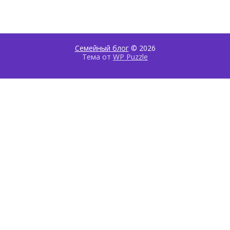
Семейный блог
© 2026
Тема от
WP Puzzle