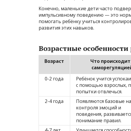
Конечно, маленькие дети часто подв
импульсивному поведению — это норма
помогать ребёнку учиться контролиров
развития этих навыков.
Возрастные особенности
Возраст
Что происходит
саморегуляцие
0-2 года
Ребёнок учится успока
с помощью взрослых, 
попытки отвлечься.
2-4 года
Появляются базовые н
контроля эмоций и
поведения, развиваетс
понимание правил.
4-7 лет
Улучшается способност