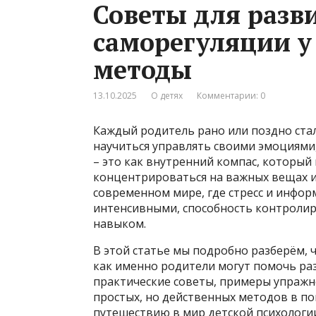
Советы для разв
саморегуляции у
методы
13.10.2025
О детях
Комментарии: 0
Каждый родитель рано или поздно стал
научиться управлять своими эмоциями
– это как внутренний компас, который 
концентрироваться на важных вещах 
современном мире, где стресс и инфор
интенсивными, способность контроли
навыком.
В этой статье мы подробно разберём, ч
как именно родители могут помочь раз
практические советы, примеры упражн
простых, но действенных методов в п
путешествию в мир детской психологии