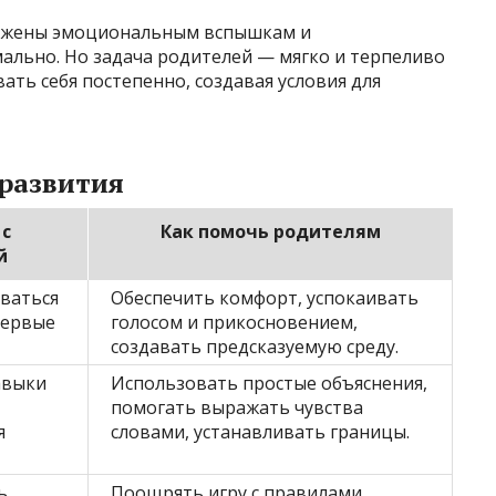
ержены эмоциональным вспышкам и
льно. Но задача родителей — мягко и терпеливо
ать себя постепенно, создавая условия для
 развития
 с
Как помочь родителям
й
иваться
Обеспечить комфорт, успокаивать
первые
голосом и прикосновением,
создавать предсказуемую среду.
авыки
Использовать простые объяснения,
помогать выражать чувства
я
словами, устанавливать границы.
ь
Поощрять игру с правилами,