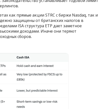
у. Законодательство устанавливает годовой лимит
терлингов.
етах как прямые акции STRC с биржи Nasdaq, так и
надежно защищены от британских налогов в
ределами ISA структура ETP дает заметное
высокими доходами. Иначе они теряют
оходных сборов.