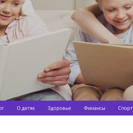
ог
О детях
Здоровье
Финансы
Спорт