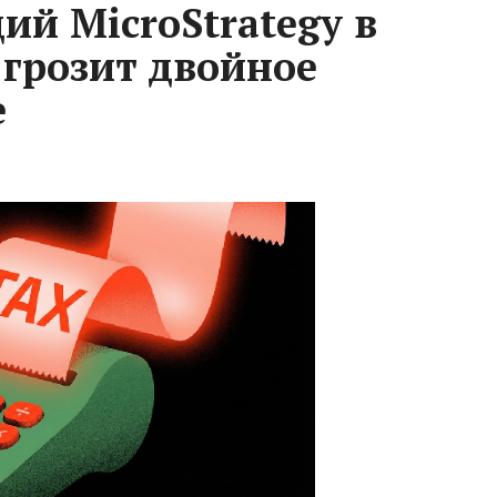
ий MicroStrategy в
грозит двойное
е