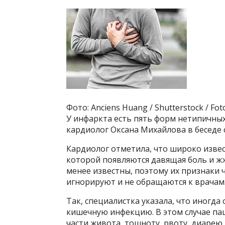
Фото: Anciens Huang / Shutterstock / Fo
У инфаркта есть пять форм нетипичных
кардиолог Оксана Михайлова в беседе 
Кардиолог отметила, что широко извес
которой появляются давящая боль и жж
менее известны, поэтому их признаки 
игнорируют и не обращаются к врачам
Так, специалистка указала, что иногд
кишечную инфекцию. В этом случае па
части живота, тошноту, рвоту, диарею,