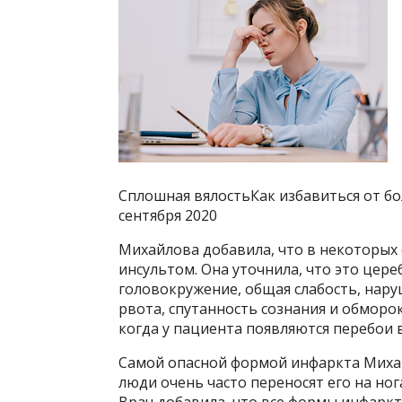
Сплошная вялостьКак избавиться от бо
сентября 2020
Михайлова добавила, что в некоторых 
инсультом. Она уточнила, что это цер
головокружение, общая слабость, нар
рвота, спутанность сознания и обморо
когда у пациента появляются перебои 
Самой опасной формой инфаркта Михай
люди очень часто переносят его на нога
Врач добавила, что все формы инфарк