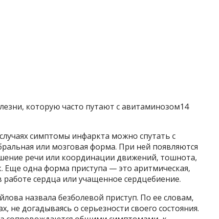
лезни, которую часто путают с авитаминозом14
случаях симптомы инфаркта можно спутать с
ебральная или мозговая форма. При ней появляются
ушение речи или координации движений, тошнота,
к. Еще одна форма приступа — это аритмическая,
в работе сердца или учащенное сердцебиение.
лова назвала безболевой приступ. По ее словам,
х, не догадываясь о серьезности своего состояния.
та сопровождаются общими симптомами, к