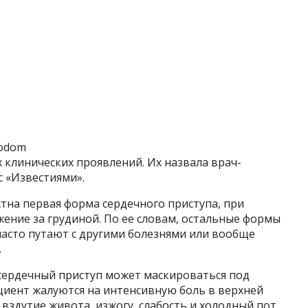
todom
 клинических проявлений. Их назвала врач-
с «Известиями».
тна первая форма сердечного приступа, при
ение за грудиной. По ее словам, остальные формы
часто путают с другими болезнями или вообще
.
а сердечный приступ может маскироваться под
циент жалуются на интенсивную боль в верхней
 вздутие живота, изжогу, слабость и холодный пот.