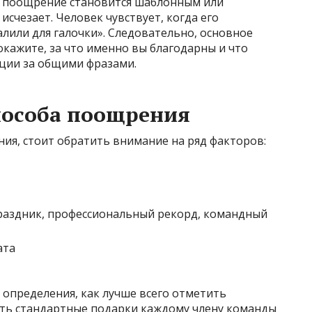
и поощрение становится шаблонным или
счезает. Человек чувствует, когда его
алили для галочки». Следовательно, основное
кажите, за что именно вы благодарны и что
оции за общими фразами.
пособа поощрения
ия, стоит обратить внимание на ряд факторов:
раздник, профессиональный рекорд, командный
ата
я определения, как лучше всего отметить
ить стандартные подарки каждому члену команды