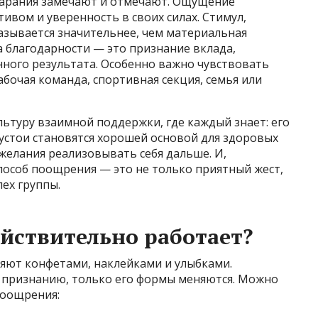
старания замечают и отмечают. Ощущение
ивом и уверенность в своих силах. Стимул,
азывается значительнее, чем материальная
а благодарности — это признание вклада,
нного результата. Особенно важно чувствовать
абочая команда, спортивная секция, семья или
туру взаимной поддержки, где каждый знает: его
 устои становятся хорошей основой для здоровых
желания реализовывать себя дальше. И,
пособ поощрения — это не только приятный жест,
ех группы.
йствительно работает?
ряют конфетами, наклейками и улыбками.
 признанию, только его формы меняются. Можно
поощрения: