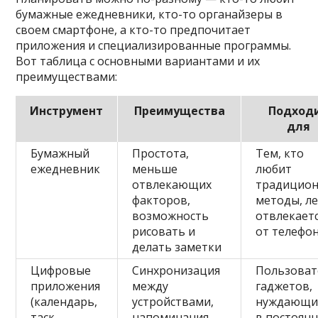
бумажные ежедневники, кто-то органайзеры в
своем смартфоне, а кто-то предпочитает
приложения и специализированные программы.
Вот таблица с основными вариантами и их
преимуществами:
Инструмент
Преимущества
Подход
для
Бумажный
Простота,
Тем, кто
ежедневник
меньше
любит
отвлекающих
традицио
факторов,
методы, л
возможность
отвлекает
рисовать и
от телефо
делать заметки
Цифровые
Синхронизация
Пользоват
приложения
между
гаджетов,
(календарь,
устройствами,
нуждающи
таск-
напоминания,
в постоян