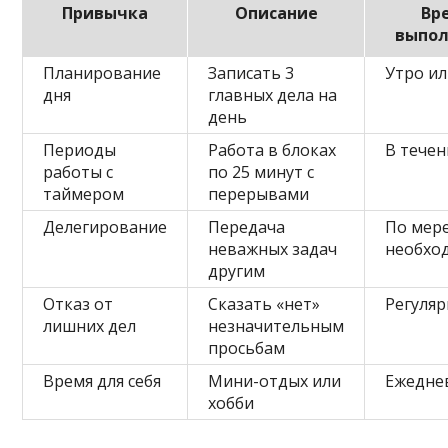
Привычка
Описание
Вр
выпол
Планирование
Записать 3
Утро ил
дня
главных дела на
день
Периоды
Работа в блоках
В течен
работы с
по 25 минут с
таймером
перерывами
Делегирование
Передача
По мер
неважных задач
необхо
другим
Отказ от
Сказать «нет»
Регуля
лишних дел
незначительным
просьбам
Время для себя
Мини-отдых или
Ежедне
хобби