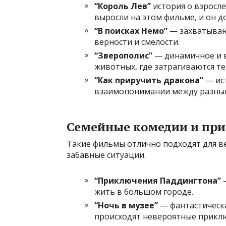
“Король Лев”
история о взросле
выросли на этом фильме, и он до
“В поисках Немо”
— захватываю
верности и смелости.
“Зверополис”
— динамичное и 
животных, где затрагиваются т
“Как приручить дракона”
— ист
взаимопонимании между разны
Семейные комедии и пр
Такие фильмы отлично подходят для ве
забавные ситуации.
“Приключения Паддингтона”
—
жить в большом городе.
“Ночь в музее”
— фантастическа
происходят невероятные прикл