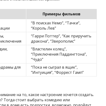
Примеры фильмов
“В поисках Немо”, “Тачки”,
мации
“Король Лев”
ы,
“Гарри Поттер”, “Как приручить
риключения
дракона”, “Зверополис”
дии,
“Властелин колец”,
“Приключения Паддингтона”,
“Чудо”
одрамы для
“Пока не сыграл в ящик”,
“Интуиция”, “Форрест Гамп”
имание на то, какое настроение хочется создать.
е? Тогда стоит выбрать комедию или
ли в доме есть подростки, возможно, подойдут