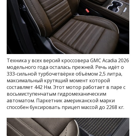
Техника у всех версий кроссовера GMC Acadia 2026
модельного года осталась прежней. Речь идёт о
333-сильной турбочетвёрке объёмом 2,5 литра,
максимальный крутящий момент которой
составляет 442 Нм. Этот мотор работает в паре с
восьмиступенчатым гидромеханическим
автоматом. Паркетник американской марки
способен буксировать прицеп массой до 2268 кг.