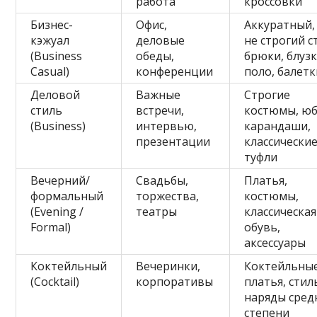
работа
кроссовки
Бизнес-
Офис,
Аккуратный,
кэжуал
деловые
не строгий с
(Business
обеды,
брюки, блузк
Casual)
конференции
поло, балетк
Деловой
Важные
Строгие
стиль
встречи,
костюмы, юб
(Business)
интервью,
карандаши,
презентации
классически
туфли
Вечерний/
Свадьбы,
Платья,
формальный
торжества,
костюмы,
(Evening /
театры
классическая
Formal)
обувь,
аксессуары
Коктейльный
Вечеринки,
Коктейльны
(Cocktail)
корпоративы
платья, сти
наряды сред
степени