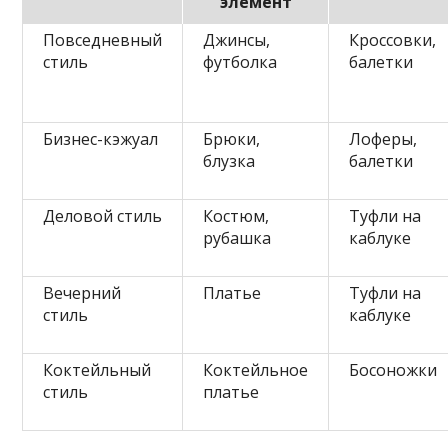
элемент
Повседневный
Джинсы,
Кроссовки,
стиль
футболка
балетки
Бизнес-кэжуал
Брюки,
Лоферы,
блузка
балетки
Деловой стиль
Костюм,
Туфли на
рубашка
каблуке
Вечерний
Платье
Туфли на
стиль
каблуке
Коктейльный
Коктейльное
Босоножки
стиль
платье