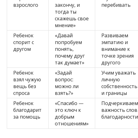
взрослого
закончу, и
перебивать
тогда ты
скажешь свое
мнение»
Ребенок
«Давай
Развиваем
спорит с
попробуем
эмпатию и
другом
понять,
внимание к
почему друг
точке зрения
так думает»
другого
Ребенок
«Задай
Учим уважать
взял чужую
вопрос:
личную
вещь без
можно ли
собственность
спроса
взять?»
и границы
Ребенок
«Спасибо —
Подчеркивае
благодарит
это ключ к
важность слов
за помощь
добрым
благодарност
отношениям»