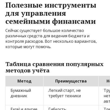
Полезные инструменты
для управления
семейными финансами
Сейчас существует большое количество
различных средств для ведения бюджета и
контроля расходов. Вот несколько вариантов,
которые могут помочь.
Таблица сравнения популярных
методов учёта
Метод
Преимущества
Н
Бумажный
Легкий старт, не
Тр
дневник
требует техники
не
ав
Excel и другие
Гибкость,
Тр