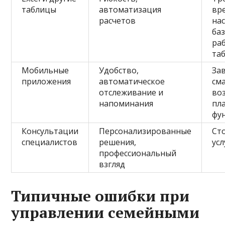
таблицы
автоматизация
вр
расчетов
на
ба
ра
та
Мобильные
Удобство,
За
приложения
автоматическое
см
отслеживание и
во
напоминания
пл
фу
Консультации
Персонализированные
Ст
специалистов
решения,
усл
профессиональный
взгляд
Типичные ошибки при
управлении семейными