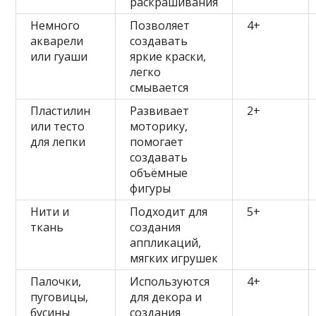
раскрашивания
Немного
Позволяет
4+
акварели
создавать
или гуаши
яркие краски,
легко
смывается
Пластилин
Развивает
2+
или тесто
моторику,
для лепки
помогает
создавать
объёмные
фигуры
Нити и
Подходит для
5+
ткань
создания
аппликаций,
мягких игрушек
Палочки,
Используются
4+
пуговицы,
для декора и
бусины
создания