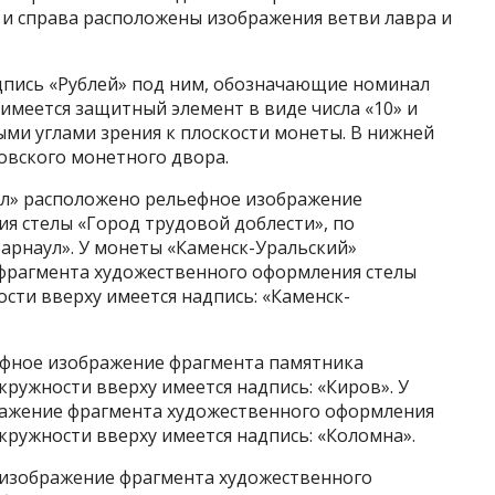
ва и справа расположены изображения ветви лавра и
адпись «Рублей» под ним, обозначающие номинал
 имеется защитный элемент в виде числа «10» и
ми углами зрения к плоскости монеты. В нижней
овского монетного двора.
ул» расположено рельефное изображение
я стелы «Город трудовой доблести», по
Барнаул». У монеты «Каменск-Уральский»
фрагмента художественного оформления стелы
ости вверху имеется надпись: «Каменск-
ефное изображение фрагмента памятника
кружности вверху имеется надпись: «Киров». У
ажение фрагмента художественного оформления
окружности вверху имеется надпись: «Коломна».
 изображение фрагмента художественного