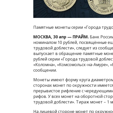
Памятные монеты серии «Города трудо
МОСКВА, 30 апр — ПРАЙМ.
Банк Росси
номиналом 10 рублей, посвящённые ещ
трудовой доблести», следует из сообще
выпускает в обращение памятные мон
рублей серии «Города трудовой доблест
«Коломна», «Комсомольск-на-Амуре», «К
сообщении.
Монеты имеют форму круга диаметром
сторонах монет по окружности имеетс
прерывистое рифление с чередующими
рифов. У всех монет на оборотной сто
трудовой доблести». Тираж монет – 1 
На лицевой стороне монет по окружнос