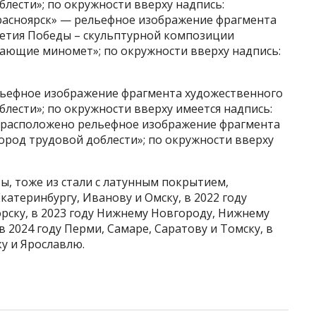
лести»; по окружности вверху надпись:
расноярск» — рельефное изображение фрагмента
летия Победы – скульптурной композиции
ающие миномет»; по окружности вверху надпись:
льефное изображение фрагмента художественного
лести»; по окружности вверху имеется надпись:
» расположено рельефное изображение фрагмента
ород трудовой доблести»; по окружности вверху
ы, тоже из стали с латунным покрытием,
катеринбургу, Иванову и Омску, в 2022 году
орску, в 2023 году Нижнему Новгороду, Нижнему
в 2024 году Перми, Самаре, Саратову и Томску, в
ку и Ярославлю.