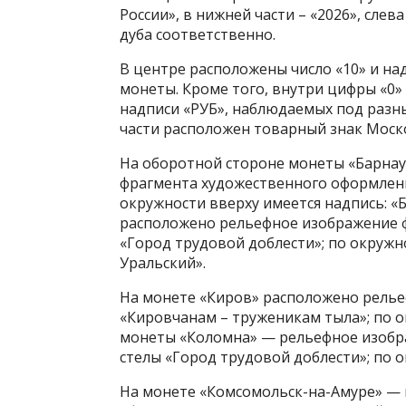
России», в нижней части – «2026», сле
дуба соответственно.
В центре расположены число «10» и н
монеты. Кроме того, внутри цифры «0»
надписи «РУБ», наблюдаемых под разны
части расположен товарный знак Моск
На оборотной стороне монеты «Барна
фрагмента художественного оформлени
окружности вверху имеется надпись: «
расположено рельефное изображение 
«Город трудовой доблести»; по окружн
Уральский».
На монете «Киров» расположено рель
«Кировчанам – труженикам тыла»; по о
монеты «Коломна» — рельефное изобр
стелы «Город трудовой доблести»; по 
На монете «Комсомольск-на-Амуре» —