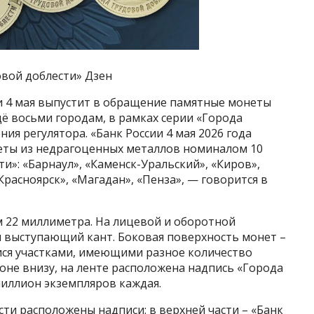
вой доблести» Дзен
и 4 мая выпустит в обращение памятные монеты
ё восьми городам, в рамках серии «Города
ния регулятора. «Банк России 4 мая 2026 года
еты из недрагоценных металлов номиналом 10
и»: «Барнаул», «Каменск-Уральский», «Киров»,
расноярск», «Магадан», «Пенза», — говорится в
 22 миллиметра. На лицевой и оборотной
я выступающий кант. Боковая поверхность монет –
ся участками, имеющими разное количество
роне внизу, на ленте расположена надпись «Города
миллион экземпляров каждая.
ти расположены надписи: в верхней части – «Банк