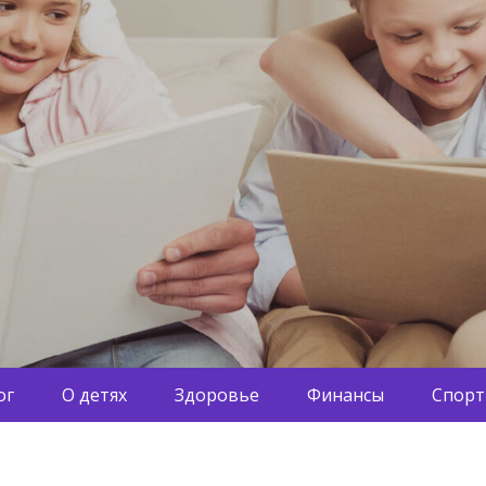
ог
О детях
Здоровье
Финансы
Спорт