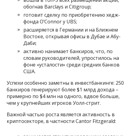
вошла в топ-5 всех размещений акций,
обогнав Barclays и Citigroup;
готовит сделку по приобретению хедж-
фонда O’Connor у UBS;
расширяется в Германии и на Ближнем
Востоке, открывая офисы в Дубае и Абу-
Даби;
активно нанимает банкиров, что, по
словам руководителей, упростилось на
фоне «усталости» среди средних банков
США.
Успехи особенно заметны в инвестбанкинге: 250
банкиров генерируют более $1 млрд дохода –
примерно по $4 млн на одного, вдвое больше,
чем у крупнейших игроков Уолл-стрит.
Важной частью роста является активность в
криптосекторе, в частности Cantor Fitzgerald: