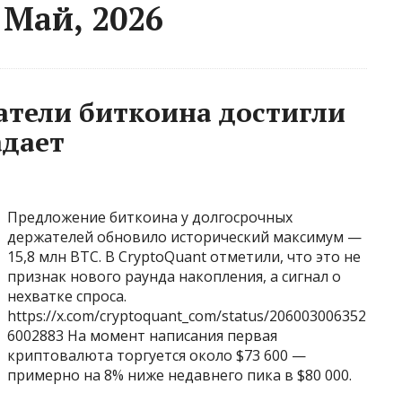
 Май, 2026
тели биткоина достигли
адает
Предложение биткоина у долгосрочных
держателей обновило исторический максимум —
15,8 млн BTC. В CryptoQuant отметили, что это не
признак нового раунда накопления, а сигнал о
нехватке спроса.
https://x.com/cryptoquant_com/status/206003006352
6002883 На момент написания первая
криптовалюта торгуется около $73 600 —
примерно на 8% ниже недавнего пика в $80 000.