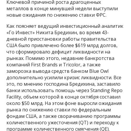
Ключевой причиной роста драгоценных
металлов в конце минувшей недели выступили
новые ожидания по снижению ставки ФРС.
Как поясняет ведущий инвестиционный аналитик
«Го Инвест» Никита Бредихин, во время 43-
дневной приостановки работы правительства
США было привлечено более $619 млрд долгов,
что сформировало дефицит ликвидности на
рынках. Помимо этого, недавние банкротства
компаний First Brands и Tricolor, а также
заморозка вывода средств банком Blue Owl
дополнительно усилили кризис ликвидности. Все
это, по мнению господина Бредихина, заставило
банки использовать помощь через Standing Repo
Facility, объем которой в конце октября составил
около $50 млрд. На этом фоне выросли ожидания
рынка по снижению ставки по федеральным
фондам США, а также сворачиванию программы
количественного ужесточения (QT) и переходу к
программе количественного смягчения (QE).