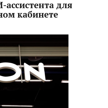
И-ассистента для
ном кабинете