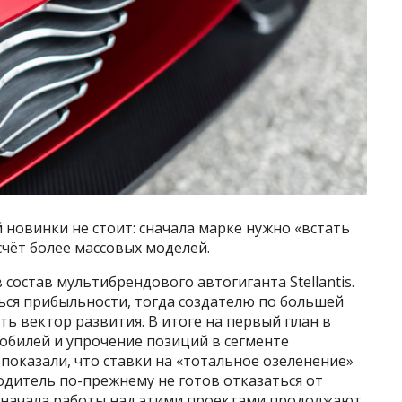
 новинки не стоит: сначала марке нужно «встать
 счёт более массовых моделей.
 состав мультибрендового автогиганта Stellantis.
ься прибыльности, тогда создателю по большей
ь вектор развития. В итоге на первый план в
обилей и упрочение позиций в сегменте
 показали, что ставки на «тотальное озеленение»
водитель по-прежнему не готов отказаться от
и начала работы над этими проектами продолжают